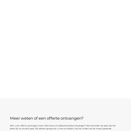
Meer weten of een offerte ontvangen?
Wilt u een offerte aanvragen, meer informatie of vrijblijvend advies ontvangen? Kies hieronder de optie die het
beste bij uw situatie past. Wij denken graag met u mee en helpen u bij het vinden van de meest passende