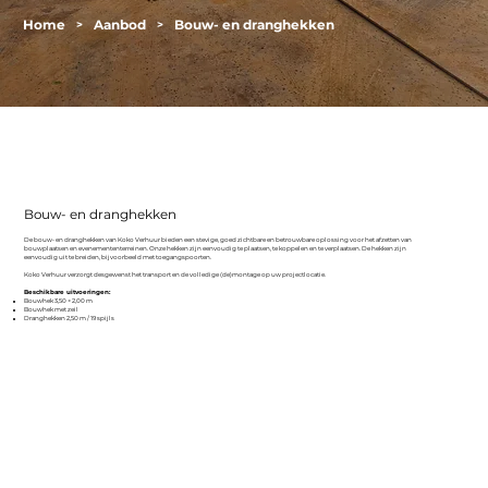
Home
Aanbod
Bouw- en dranghekken
>
>
Bouw- en dranghekken
De bouw- en dranghekken van Koko Verhuur bieden een stevige, goed zichtbare en betrouwbare oplossing voor het afzetten van
bouwplaatsen en evenemententerreinen. Onze hekken zijn eenvoudig te plaatsen, te koppelen en te verplaatsen. De hekken zijn
eenvoudig uit te breiden, bijvoorbeeld met toegangspoorten.
Koko Verhuur verzorgt desgewenst het transport en de volledige (de)montage op uw projectlocatie.
Beschikbare uitvoeringen:
Bouwhek 3,50 × 2,00 m
Bouwhek met zeil
Dranghekken 2,50 m / 19 spijls