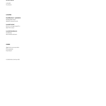
SOCIAL MEDIA
LinkedIn
Facebook
LOCATIES
Hoofdkantoor + postadres
Madepolderweg 7
9608 PX Westerbroek
Locatie Foxhol
Korte Groningerweg 33-a
9607 PS Foxhol
Locatie Eemshaven
Schildweg
9979 XR Eemshaven
OVERIG
Algemene voorwaarden
Privacybeleid
Impressum
© 2026 Koko Verhuur B.V.