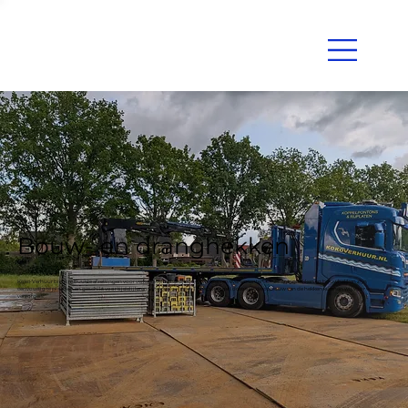
Bouw- en dranghekken
Koko Verhuur biedt robuuste afzettingen voor verkeersveiligheid, bouwplaatsen en evenementen. Onze dranghekken en bouwhekken zijn
eenvoudig te plaatsen en geschikt voor tijdelijke en langdurige inzet. Transport naar locatie en de opbouw van de hekken kunnen wij voor u
verzorgen.