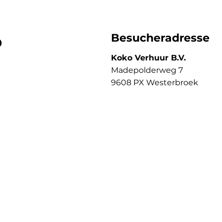
o
Besucheradresse
Koko Verhuur B.V.
Madepolderweg 7
9608 PX Westerbroek