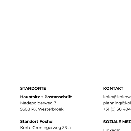
STANDORTE
KONTAKT
Hauptsitz + Postanschrift
koko@kokover
Madepolderweg 7
planning@kok
9608 PX Westerbroek
+31 (0) 50 40
Standort Foxhol
SOZIALE ME
Korte Groningerweg 33-a
LinkedIn