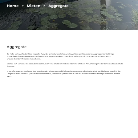
Home
Mieten
Aggregate
>
>
Aggregate
Bei Koko Verhuur finden Sie eine große Auswahl an leistungsstarken und zuverlässigen Generatoren/Aggregate für vielfältige
Einsatzbereiche. Unsere Generatoren liefern Leistungen von 5 kVA bis 100 kVA und eignen sich für Standorte ohne oder mit
unzureichendem Netzstromanschluss.
Die 100-kVA-Version ist optional mit 60 Hz und 440 V erhältlich, insbesondere für Offshore-Anwendungen oder den Einsatz außerhalb
Europas.
Unsere Generatoren sind zuverlässig und gewährleisten eine stabile Energieversorgung, selbst unter widrigen Bedingungen. Für den
Langzeiteinsatz liefern wir passende
Kraftstofftanks
, sodass das System kontinuierlich und ohne Kraftstoffmangel betrieben werden
kann.