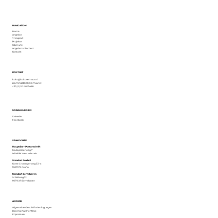
NAVIGATION
Home
Angebot
Transport
Projekte
Über uns
Angebot anfordern
Kontakt
KONTAKT
koko@kokoverhuur.nl
planning@kokoverhuur.nl
+31 (0) 50 4041488
SOZIALE MEDIEN
LinkedIn
Facebook
STANDORTE
Hauptsitz + Postanschrift
Madepolderweg 7
9608 PX Westerbroek
Standort Foxhol
Korte Groningerweg 33-a
9607 PS Foxhol
Standort Eemshaven
Schildweg 12
9979 XR Eemshaven
ANDERE
Allgemeine Geschäftsbedingungen
Datenschutzrichtlinie
Impressum