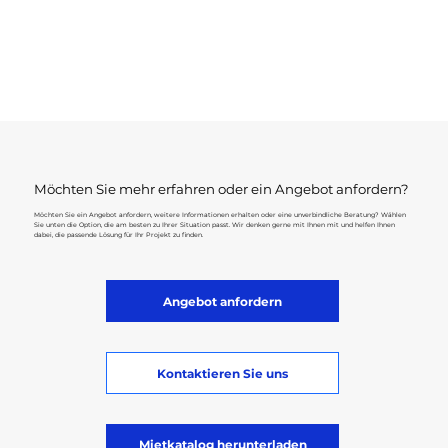
Möchten Sie mehr erfahren oder ein Angebot anfordern?
Möchten Sie ein Angebot anfordern, weitere Informationen erhalten oder eine unverbindliche Beratung? Wählen
Sie unten die Option, die am besten zu Ihrer Situation passt. Wir denken gerne mit Ihnen mit und helfen Ihnen
dabei, die passende Lösung für Ihr Projekt zu finden.
Angebot anfordern
Kontaktieren Sie uns
Mietkatalog herunterladen