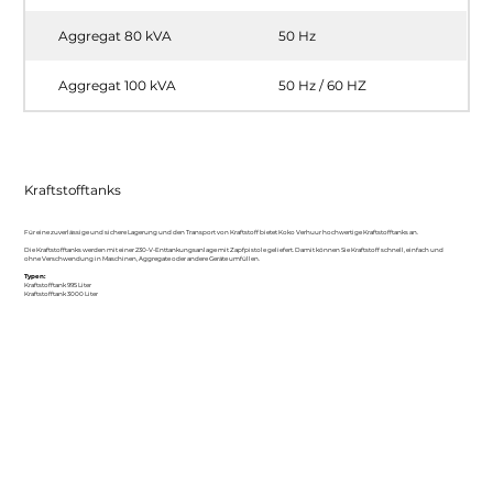
Aggregat 80 kVA
50 Hz
Aggregat 100 kVA
50 Hz / 60 HZ
Kraftstofftanks
Für eine zuverlässige und sichere Lagerung und den Transport von Kraftstoff bietet Koko Verhuur hochwertige Kraftstofftanks an.
Die Kraftstofftanks werden mit einer 230-V-Enttankungsanlage mit Zapfpistole geliefert. Damit können Sie Kraftstoff schnell, einfach und
ohne Verschwendung in Maschinen, Aggregate oder andere Geräte umfüllen.
Typen:
Kraftstofftank 995 Liter
Kraftstofftank 3000 Liter