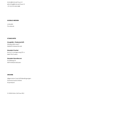
koko@kokoverhuur.nl
planning@kokoverhuur.nl
+31 (0) 50 4041488
SOZIALE MEDIEN
LinkedIn
Facebook
STANDORTE
Hauptsitz + Postanschrift
Madepolderweg 7
9608 PX Westerbroek
Standort Foxhol
Korte Groningerweg 33-a
9607 PS Foxhol
Standort Eemshaven
Schildweg 12
9979 XR Eemshaven
ANDERE
Allgemeine Geschäftsbedingungen
Datenschutzrichtlinie
Impressum
© 2026 Koko Verhuur B.V.