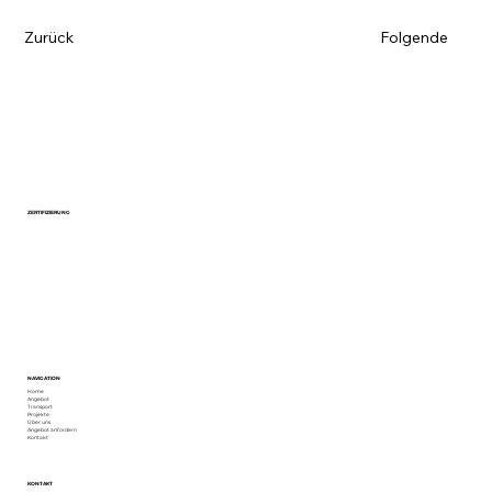
Zurück
Folgende
ZERTIFIZIERUNG
NAVIGATION
Home
Angebot
Transport
Projekte
Über uns
Angebot anfordern
Kontakt
KONTAKT