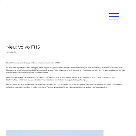
Neu: Volvo FH5
18.2.25, 11:00
Koko Verhuur präsentiert voller Stolz unseren neuen Volvo FH5!
Dieser leistungsstarke und wendige Kastenwagen, ausgestattet mit einem klappbaren Palfinger-Kran, bietet maximale Flexibilität bei der
Lieferung und Verlegung von Stahlfahrplatten. Dank der festen Karosserie und des kleinen Wendekreises können wir auch auf Baustellen mit
begrenztem Platzangebot mühelos manövrieren.
Besonderer Dank gilt Nijwa - Volvo Trucks für die Lieferung des Volvo, Been Hydrauliek für den Kranaufbau, DRACO Sneek für den
Kastenaufbau und Mourits Autoschade en Truckspuiterij für die Lackierung und die Werbung.
Unser Fahrer Thomas steht bereit, um mit dem neuen Volvo FH5 zu Ihrem Projekt zu kommen und Stahlfahrplatten zu liefern. Fordern Sie
schnell ein unverbindliches Angebot bei Koko Verhuur an und profitieren Sie von einer zuverlässigen Lieferung vor Ort.